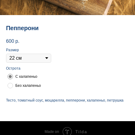
Пепперони
600
р.
Размер
Острота
С халапеньо
Без халапеньо
Тесто, томатный соус, моцарелла, пепперони, халапеньо, петрушка
Tilda
Made on